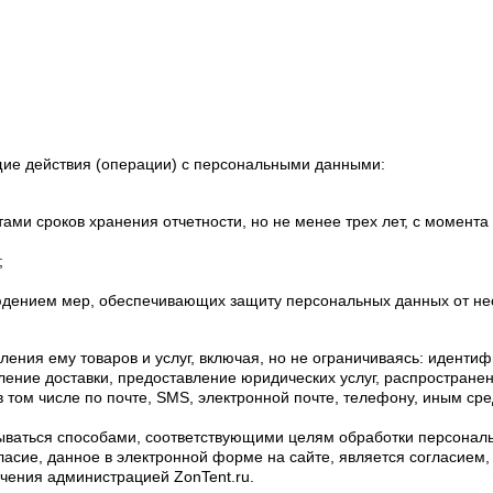
щие действия (операции) с персональными данными:
ми сроков хранения отчетности, но не менее трех лет, с момент
;
блюдением мер, обеспечивающих защиту персональных данных от не
ния ему товаров и услуг, включая, но не ограничиваясь: идентиф
ение доставки, предоставление юридических услуг, распространен
ом числе по почте, SMS, электронной почте, телефону, иным сред
ываться способами, соответствующими целям обработки персональн
согласие, данное в электронной форме на сайте, является согласи
чения администрацией ZonTent.ru.