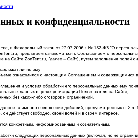
ьности
анных и конфиденциальности
сле, и Федеральный закон от 27.07.2006 г. № 152-ФЗ "О персональ
onTent.ru, предлагаем ознакомиться с Соглашением о персональны
 на Сайте ZonTent.ru, (далее – Сайт), путем заполнения полей о
надлежат лично ему;
 объеме ознакомился с настоящим Соглашением и содержащимися в
Соглашения и условия обработки его персональных данных ему пон
ональных данных в целях регистрации Пользователя на Сайте;
нных без каких-либо оговорок и ограничений.
данных, а именно совершение действий, предусмотренных п. 3 ч. 1
, он действует свободно, своей волей и в своем интересе.
яется конкретным, информированным и сознательным.
ботки следующих персональных данных (включая, но не ограничива