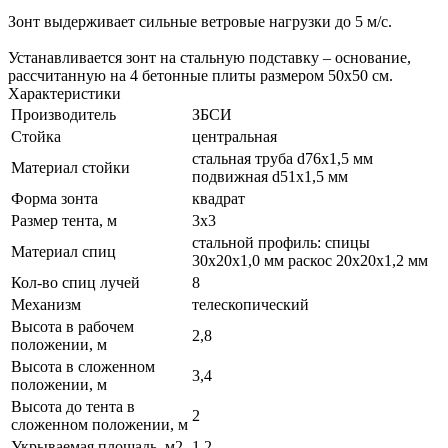
Зонт выдерживает сильные ветровые нагрузки до 5 м/с.
Устанавливается зонт на стальную подставку – основание,
рассчитанную на 4 бетонные плиты размером 50х50 см.
Характеристики
Производитель
ЗБСИ
Стойка
центральная
стальная труба d76х1,5 мм
Материал стойки
подвижная d51х1,5 мм
Форма зонта
квадрат
Размер тента, м
3х3
стальной профиль: спицы
Материал спиц
30х20х1,0 мм раскос 20х20х1,2 мм
Кол-во спиц лучей
8
Механизм
телескопический
Высота в рабочем
2,8
положении, м
Высота в сложенном
3,4
положении, м
Высота до тента в
2
сложенном положении, м
Укрываемая площадь, м2
1,2