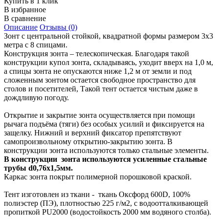
Купить в 1 клик
В избранное
В сравнение
Описание
Отзывы (0)
Зонт с центральной стойкой, квадратной формы размером 3х3
метра с 8 спицами.
Конструкция зонта – телескопическая. Благодаря такой
конструкции купол зонта, складываясь, уходит вверх на 1,0 м,
а спицы зонта не опускаются ниже 1,2 м от земли и под
сложенным зонтом остается свободное пространство для
столов и посетителей, Такой тент остается чистым даже в
дождливую погоду.
Открытие и закрытие зонта осуществляется при помощи
рычага подъёма (тяги) без особых усилий и фиксируется на
защелку. Нижний и верхний фиксатор препятствуют
самопроизвольному открытию-закрытию зонта. В
конструкции зонта используются только стальные элементы.
В конструкции зонта используются усиленные стальные
трубы d0,76х1,5мм.
Каркас зонта покрыт полимерной порошковой краской.
Тент изготовлен из ткани - ткань Оксфорд 600D, 100%
полиэстер (ПЭ), плотностью 225 г/м2, с водоотталкивающей
пропиткой PU2000 (водостойкость 2000 мм водяного столба).